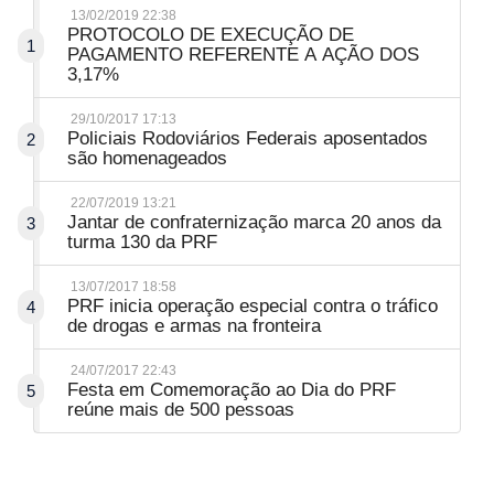
13/02/2019 22:38
PROTOCOLO DE EXECUÇÃO DE
1
PAGAMENTO REFERENTE A AÇÃO DOS
3,17%
29/10/2017 17:13
Policiais Rodoviários Federais aposentados
2
são homenageados
22/07/2019 13:21
Jantar de confraternização marca 20 anos da
3
turma 130 da PRF
13/07/2017 18:58
PRF inicia operação especial contra o tráfico
4
de drogas e armas na fronteira
24/07/2017 22:43
Festa em Comemoração ao Dia do PRF
5
reúne mais de 500 pessoas