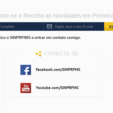
tre-se e Receba as Novidades em Primeir
E
izo o SINPRF/MS a entrar em contato comigo.
CONECTE-SE
Facebook.com/SINPRFMS
Youtube.com/SINPRFMS