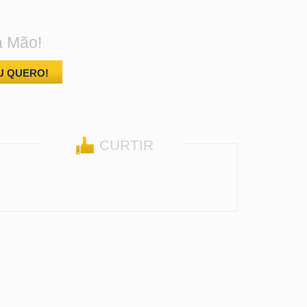
a Mão!
U QUERO!
CURTIR