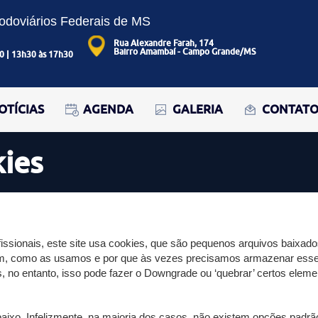
Rodoviários Federais de MS
Rua Alexandre Farah, 174
Bairro Amambaí - Campo Grande/MS
0 | 13h30 às 17h30
OTÍCIAS
AGENDA
GALERIA
CONTAT
kies
ssionais, este site usa cookies, que são pequenos arquivos baixado
tam, como as usamos e por que às vezes precisamos armazenar es
o entanto, isso pode fazer o Downgrade ou ‘quebrar’ certos element
baixo. Infelizmente, na maioria dos casos, não existem opções padrã