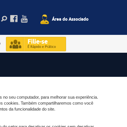
Área do Associado
Filie-se
O
É Rápido e Prático
s no seu computador, para melhorar sua experiência.
ses cookies. Também compartilharemos como você
os da funcionalidade do site.
o do setor para desativar os cookies sem desativar