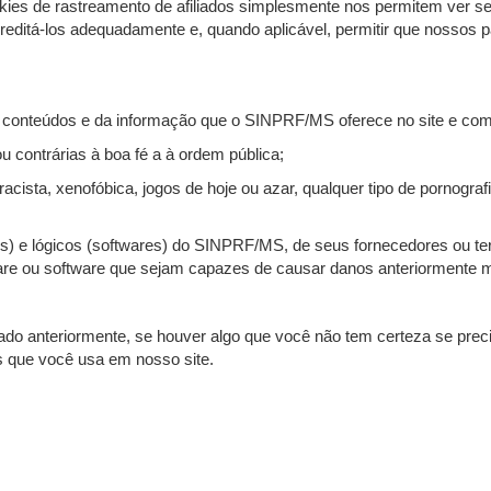
ies de rastreamento de afiliados simplesmente nos permitem ver se
reditá-los adequadamente e, quando aplicável, permitir que nossos 
onteúdos e da informação que o SINPRF/MS oferece no site e com ca
u contrárias à boa fé a à ordem pública;
cista, xenofóbica, jogos de hoje ou azar, qualquer tipo de pornografia
) e lógicos (softwares) do SINPRF/MS, de seus fornecedores ou terc
ware ou software que sejam capazes de causar danos anteriormente 
o anteriormente, se houver algo que você não tem certeza se preci
s que você usa em nosso site.