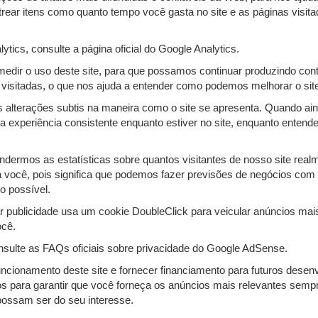
rear itens como quanto tempo você gasta no site e as páginas visit
ics, consulte a página oficial do Google Analytics.
 medir o uso deste site, para que possamos continuar produzindo con
visitadas, o que nos ajuda a entender como podemos melhorar o sit
 alterações subtis na maneira como o site se apresenta. Quando ai
ma experiência consistente enquanto estiver no site, enquanto ente
dermos as estatísticas sobre quantos visitantes de nosso site real
ra você, pois significa que podemos fazer previsões de negócios co
o possível.
publicidade usa um cookie DoubleClick para veicular anúncios mais
ocê.
sulte as FAQs oficiais sobre privacidade do Google AdSense.
ncionamento deste site e fornecer financiamento para futuros desen
ados para garantir que você forneça os anúncios mais relevantes sem
possam ser do seu interesse.