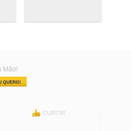
a Mão!
U QUERO!
CURTIR