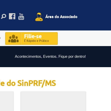
Área do Associado
Filie-se
O
É Rápido e Prático
Acontecimentos, Eventos. Fique por dentro!
ede do SinPRF/MS