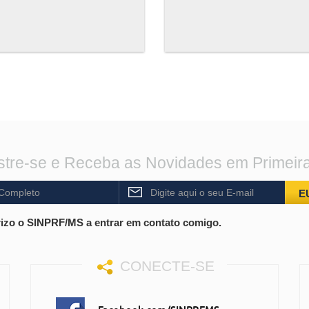
tre-se e Receba as Novidades em Primeir
E
izo o SINPRF/MS a entrar em contato comigo.
CONECTE-SE