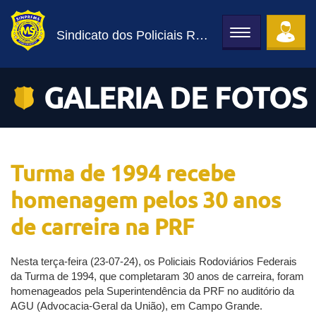
Sindicato dos Policiais Rodoviários Federais de MS
Toggle
navigation
GALERIA DE FOTOS
Turma de 1994 recebe
homenagem pelos 30 anos
de carreira na PRF
Nesta terça-feira (23-07-24), os Policiais Rodoviários Federais
da Turma de 1994, que completaram 30 anos de carreira, foram
homenageados pela Superintendência da PRF no auditório da
AGU (Advocacia-Geral da União), em Campo Grande.