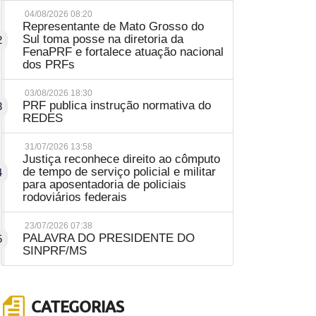
04/08/2026 08:20
Representante de Mato Grosso do
Sul toma posse na diretoria da
2
FenaPRF e fortalece atuação nacional
dos PRFs
03/08/2026 18:30
PRF publica instrução normativa do
3
REDES
31/07/2026 13:58
Justiça reconhece direito ao cômputo
de tempo de serviço policial e militar
4
para aposentadoria de policiais
rodoviários federais
23/07/2026 07:38
PALAVRA DO PRESIDENTE DO
5
SINPRF/MS
CATEGORIAS