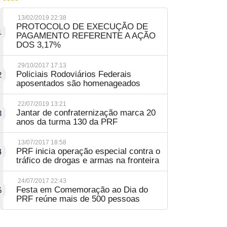
13/02/2019 22:38
PROTOCOLO DE EXECUÇÃO DE
1
PAGAMENTO REFERENTE A AÇÃO
DOS 3,17%
29/10/2017 17:13
Policiais Rodoviários Federais
2
aposentados são homenageados
22/07/2019 13:21
Jantar de confraternização marca 20
3
anos da turma 130 da PRF
13/07/2017 18:58
PRF inicia operação especial contra o
4
tráfico de drogas e armas na fronteira
24/07/2017 22:43
Festa em Comemoração ao Dia do
5
PRF reúne mais de 500 pessoas