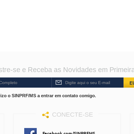
tre-se e Receba as Novidades em Primeir
E
izo o SINPRF/MS a entrar em contato comigo.
CONECTE-SE
Facebook.com/SINPRFMS