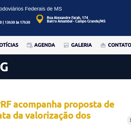
Rodoviários Federais de MS
Rua Alexandre Farah, 174
Bairro Amambaí - Campo Grande/MS
0 | 13h30 às 17h30
OTÍCIAS
AGENDA
GALERIA
CONTAT
OG
aPRF acompanha proposta de
ata da valorização dos