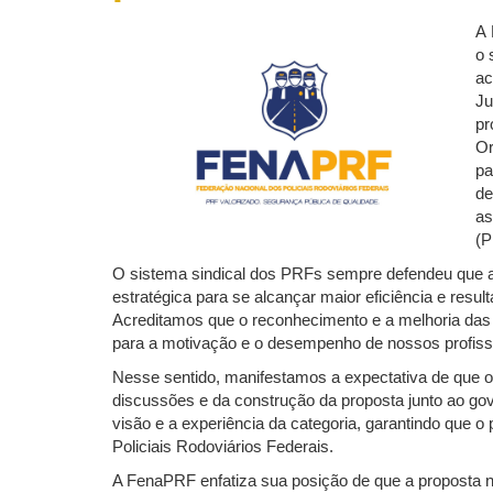
A 
o 
ac
Ju
pr
Or
pa
de
as
(P
O sistema sindical dos PRFs sempre defendeu que a v
estratégica para se alcançar maior eficiência e resu
Acreditamos que o reconhecimento e a melhoria das 
para a motivação e o desempenho de nossos profiss
Nesse sentido, manifestamos a expectativa de que o 
discussões e da construção da proposta junto ao go
visão e a experiência da categoria, garantindo que o
Policiais Rodoviários Federais.
A FenaPRF enfatiza sua posição de que a proposta nã