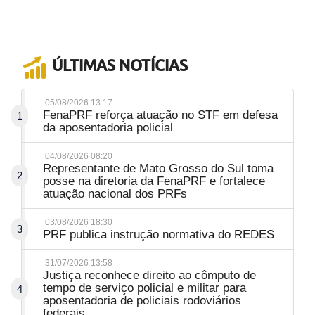
ÚLTIMAS NOTÍCIAS
05/08/2026 13:17
FenaPRF reforça atuação no STF em defesa
1
da aposentadoria policial
04/08/2026 08:20
Representante de Mato Grosso do Sul toma
2
posse na diretoria da FenaPRF e fortalece
atuação nacional dos PRFs
03/08/2026 18:30
3
PRF publica instrução normativa do REDES
31/07/2026 13:58
Justiça reconhece direito ao cômputo de
tempo de serviço policial e militar para
4
aposentadoria de policiais rodoviários
federais