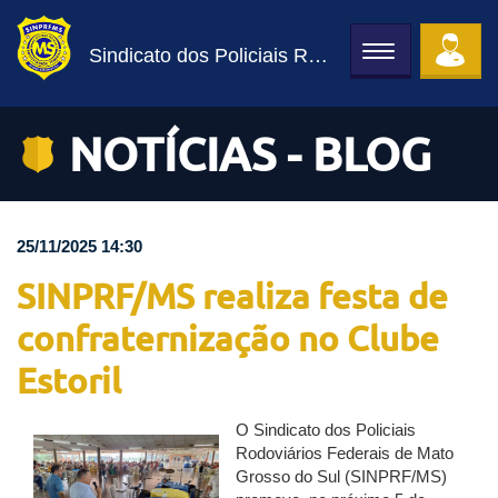
Sindicato dos Policiais Rodoviários Federais
Toggle
navigation
NOTÍCIAS - BLOG
25/11/2025 14:30
SINPRF/MS realiza festa de
confraternização no Clube
Estoril
O Sindicato dos Policiais
Rodoviários Federais de Mato
Grosso do Sul (SINPRF/MS)