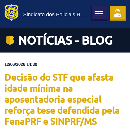
Sindicato dos Policiais Rodoviários Federais
Toggle
navigation
NOTÍCIAS - BLOG
12/06/2026 14:30
Decisão do STF que afasta
idade mínima na
aposentadoria especial
reforça tese defendida pela
FenaPRF e SINPRF/MS