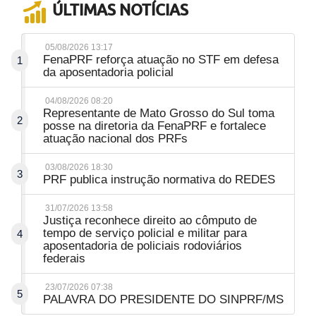
ÚLTIMAS NOTÍCIAS
05/08/2026 13:17
FenaPRF reforça atuação no STF em defesa
1
da aposentadoria policial
04/08/2026 08:20
Representante de Mato Grosso do Sul toma
2
posse na diretoria da FenaPRF e fortalece
atuação nacional dos PRFs
03/08/2026 18:30
3
PRF publica instrução normativa do REDES
31/07/2026 13:58
Justiça reconhece direito ao cômputo de
tempo de serviço policial e militar para
4
aposentadoria de policiais rodoviários
federais
23/07/2026 07:38
5
PALAVRA DO PRESIDENTE DO SINPRF/MS