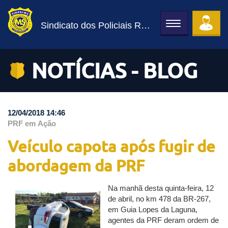
Sindicato dos Policiais Rodoviários Federais
Toggle
navigation
NOTÍCIAS - BLOG
12/04/2018 14:46
PRF em Ação
Veículo capota após fugir de
abordagem da PRF
Na manhã desta quinta-feira, 12
de abril, no km 478 da BR-267,
em Guia Lopes da Laguna,
agentes da PRF deram ordem de