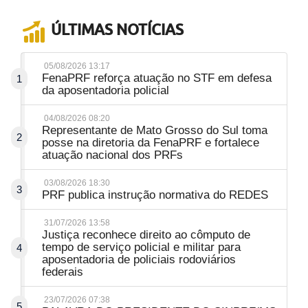
ÚLTIMAS NOTÍCIAS
05/08/2026 13:17
FenaPRF reforça atuação no STF em defesa
1
da aposentadoria policial
04/08/2026 08:20
Representante de Mato Grosso do Sul toma
2
posse na diretoria da FenaPRF e fortalece
atuação nacional dos PRFs
03/08/2026 18:30
3
PRF publica instrução normativa do REDES
31/07/2026 13:58
Justiça reconhece direito ao cômputo de
tempo de serviço policial e militar para
4
aposentadoria de policiais rodoviários
federais
23/07/2026 07:38
5