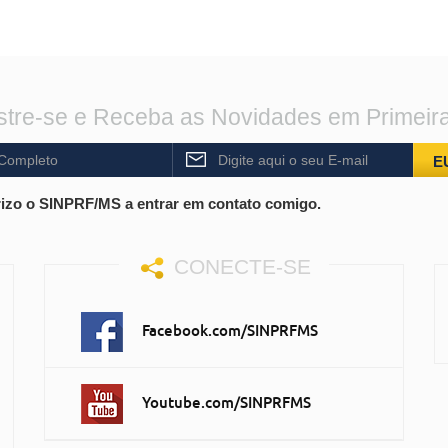
tre-se e Receba as Novidades em Primeir
E
izo o SINPRF/MS a entrar em contato comigo.
CONECTE-SE
Facebook.com/SINPRFMS
Youtube.com/SINPRFMS