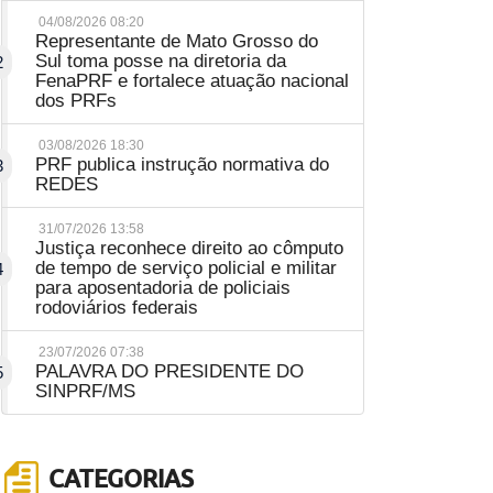
04/08/2026 08:20
Representante de Mato Grosso do
Sul toma posse na diretoria da
2
FenaPRF e fortalece atuação nacional
dos PRFs
03/08/2026 18:30
PRF publica instrução normativa do
3
REDES
31/07/2026 13:58
Justiça reconhece direito ao cômputo
de tempo de serviço policial e militar
4
para aposentadoria de policiais
rodoviários federais
23/07/2026 07:38
PALAVRA DO PRESIDENTE DO
5
SINPRF/MS
CATEGORIAS