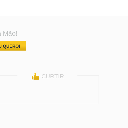
a Mão!
U QUERO!
CURTIR