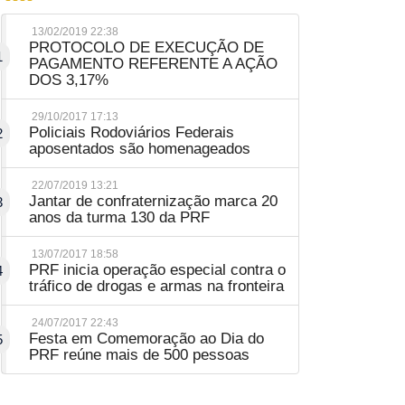
13/02/2019 22:38
PROTOCOLO DE EXECUÇÃO DE
1
PAGAMENTO REFERENTE A AÇÃO
DOS 3,17%
29/10/2017 17:13
Policiais Rodoviários Federais
2
aposentados são homenageados
22/07/2019 13:21
Jantar de confraternização marca 20
3
anos da turma 130 da PRF
13/07/2017 18:58
PRF inicia operação especial contra o
4
tráfico de drogas e armas na fronteira
24/07/2017 22:43
Festa em Comemoração ao Dia do
5
PRF reúne mais de 500 pessoas