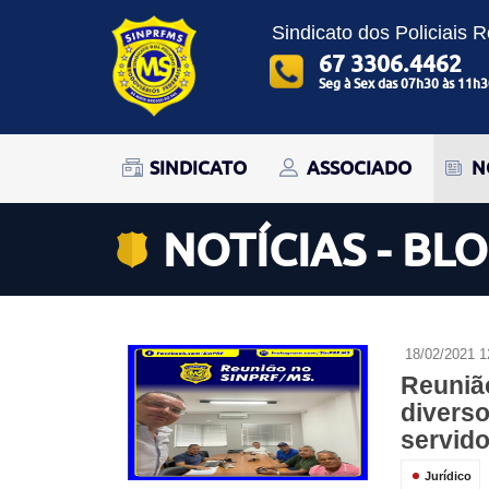
Sindicato dos Policiais 
67 3306.4462
Seg à Sex das 07h30 às 11h3
SINDICATO
ASSOCIADO
N
NOTÍCIAS - BL
18/02/2021 1
Reuniã
diverso
servido
Jurídico