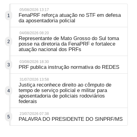
05/08/2026 13:17
FenaPRF reforça atuação no STF em defesa
1
da aposentadoria policial
04/08/2026 08:20
Representante de Mato Grosso do Sul toma
2
posse na diretoria da FenaPRF e fortalece
atuação nacional dos PRFs
03/08/2026 18:30
3
PRF publica instrução normativa do REDES
31/07/2026 13:58
Justiça reconhece direito ao cômputo de
tempo de serviço policial e militar para
4
aposentadoria de policiais rodoviários
federais
23/07/2026 07:38
5
PALAVRA DO PRESIDENTE DO SINPRF/MS