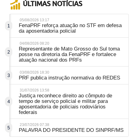
ÚLTIMAS NOTÍCIAS
05/08/2026 13:17
FenaPRF reforça atuação no STF em defesa
1
da aposentadoria policial
04/08/2026 08:20
Representante de Mato Grosso do Sul toma
2
posse na diretoria da FenaPRF e fortalece
atuação nacional dos PRFs
03/08/2026 18:30
3
PRF publica instrução normativa do REDES
31/07/2026 13:58
Justiça reconhece direito ao cômputo de
tempo de serviço policial e militar para
4
aposentadoria de policiais rodoviários
federais
23/07/2026 07:38
5
PALAVRA DO PRESIDENTE DO SINPRF/MS