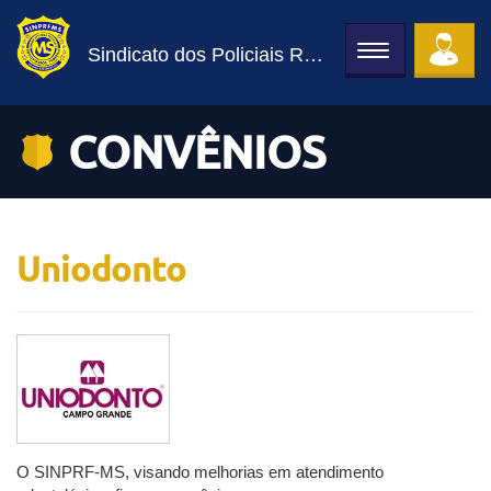
Sindicato dos Policiais Rodoviários Federais de MS
Toggle
navigation
CONVÊNIOS
Uniodonto
O SINPRF-MS, visando melhorias em atendimento