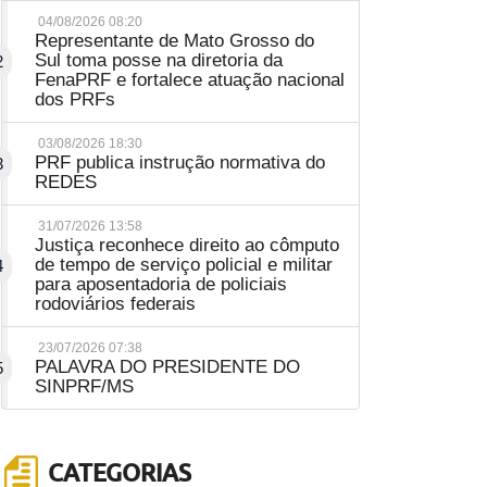
04/08/2026 08:20
Representante de Mato Grosso do
Sul toma posse na diretoria da
2
FenaPRF e fortalece atuação nacional
dos PRFs
03/08/2026 18:30
PRF publica instrução normativa do
3
REDES
31/07/2026 13:58
Justiça reconhece direito ao cômputo
de tempo de serviço policial e militar
4
para aposentadoria de policiais
rodoviários federais
23/07/2026 07:38
PALAVRA DO PRESIDENTE DO
5
SINPRF/MS
CATEGORIAS