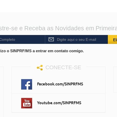
tre-se e Receba as Novidades em Primeir
E
izo o SINPRF/MS a entrar em contato comigo.
CONECTE-SE
Facebook.com/SINPRFMS
Youtube.com/SINPRFMS