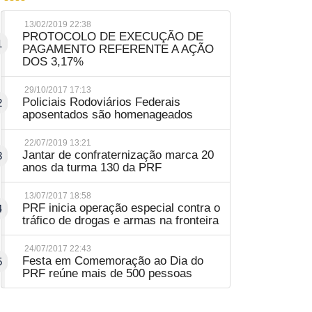
13/02/2019 22:38
PROTOCOLO DE EXECUÇÃO DE
1
PAGAMENTO REFERENTE A AÇÃO
DOS 3,17%
29/10/2017 17:13
Policiais Rodoviários Federais
2
aposentados são homenageados
22/07/2019 13:21
Jantar de confraternização marca 20
3
anos da turma 130 da PRF
13/07/2017 18:58
PRF inicia operação especial contra o
4
tráfico de drogas e armas na fronteira
24/07/2017 22:43
Festa em Comemoração ao Dia do
5
PRF reúne mais de 500 pessoas