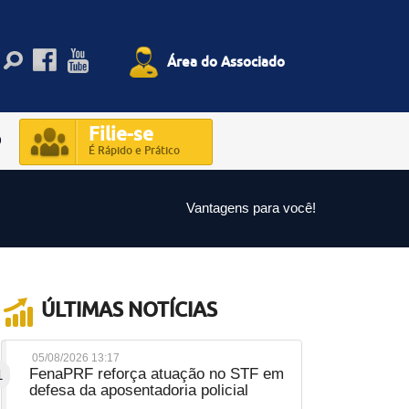
Área do Associado
Filie-se
O
É Rápido e Prático
Vantagens para você!
ÚLTIMAS NOTÍCIAS
05/08/2026 13:17
FenaPRF reforça atuação no STF em
1
defesa da aposentadoria policial