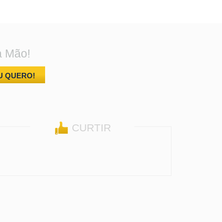
a Mão!
U QUERO!
CURTIR