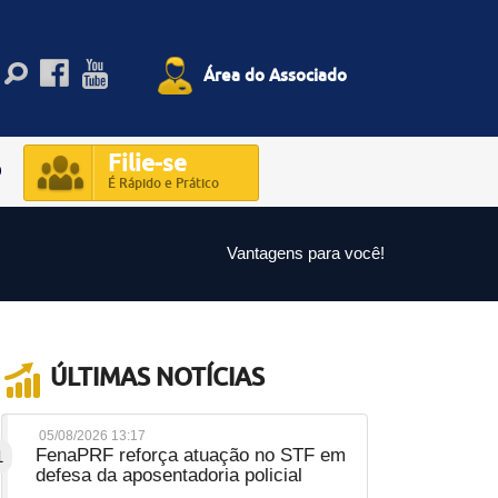
Área do Associado
Filie-se
O
É Rápido e Prático
Vantagens para você!
ÚLTIMAS NOTÍCIAS
05/08/2026 13:17
FenaPRF reforça atuação no STF em
1
defesa da aposentadoria policial