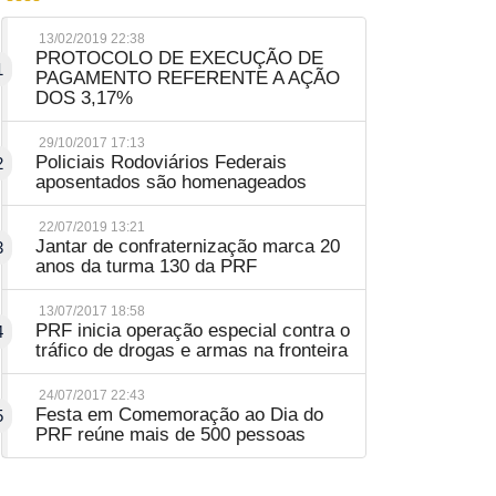
13/02/2019 22:38
PROTOCOLO DE EXECUÇÃO DE
1
PAGAMENTO REFERENTE A AÇÃO
DOS 3,17%
29/10/2017 17:13
Policiais Rodoviários Federais
2
aposentados são homenageados
22/07/2019 13:21
Jantar de confraternização marca 20
3
anos da turma 130 da PRF
13/07/2017 18:58
PRF inicia operação especial contra o
4
tráfico de drogas e armas na fronteira
24/07/2017 22:43
Festa em Comemoração ao Dia do
5
PRF reúne mais de 500 pessoas