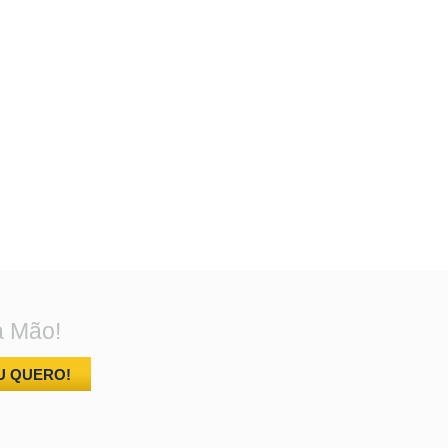
a Mão!
U QUERO!