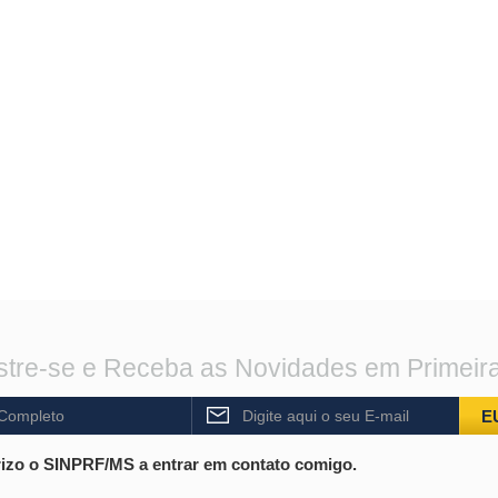
tre-se e Receba as Novidades em Primeir
E
izo o SINPRF/MS a entrar em contato comigo.