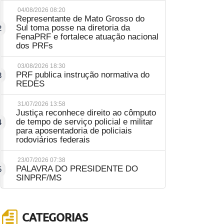
04/08/2026 08:20
Representante de Mato Grosso do
Sul toma posse na diretoria da
2
FenaPRF e fortalece atuação nacional
dos PRFs
03/08/2026 18:30
PRF publica instrução normativa do
3
REDES
31/07/2026 13:58
Justiça reconhece direito ao cômputo
de tempo de serviço policial e militar
4
para aposentadoria de policiais
rodoviários federais
23/07/2026 07:38
PALAVRA DO PRESIDENTE DO
5
SINPRF/MS
CATEGORIAS