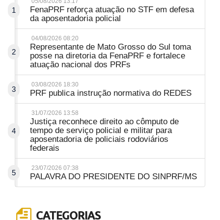
05/08/2026 13:17
FenaPRF reforça atuação no STF em defesa
1
da aposentadoria policial
04/08/2026 08:20
Representante de Mato Grosso do Sul toma
2
posse na diretoria da FenaPRF e fortalece
atuação nacional dos PRFs
03/08/2026 18:30
3
PRF publica instrução normativa do REDES
31/07/2026 13:58
Justiça reconhece direito ao cômputo de
tempo de serviço policial e militar para
4
aposentadoria de policiais rodoviários
federais
23/07/2026 07:38
5
PALAVRA DO PRESIDENTE DO SINPRF/MS
CATEGORIAS